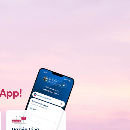
 App!
Đa nền tảng