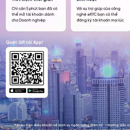
Chỉ cần 5 phút bạn đã có
Với sự trợ giúp của công
thể mở tài khoản dành
nghệ eKYC bạn có thể
cho Doanh nghiệp
đăng ký tài khoản mọi lúc
Quét QR tải App!
Điều kiện điều khoản về dịch vụ ngân hàng điện tử
Hướng dẫn s